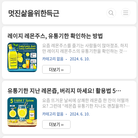
본문 바로가기
멋진삶을위한득근
레이지 레몬주스, 유통기한 확인하는 방법
요즘 레몬주스를 즐기는 사람들이 많아졌죠. 하지
만 레이지 레몬주스의 유통기한을 확인하는 것은
매우 중요합니다. 신선한 맛을 느끼기 위해서는 유
카테고리 없음
2024. 6. 10.
통기한을 꼭 확인해야 해요. 유통기한 확인을 소홀
히 하면 건강에도 영향을 미칠 수 있어요. 그렇다면
더보기 ››
레이지 레몬주스의 유통기한을 어떻게 확인할 수
있을까요? 함께 알아보도록 해요. 레몬주스를 마시
면서 상큼한 맛을 느끼는 즐거움을 더 높이기 위해
유통기한 확인을 철저히 하는 것이 중요해요.
유통기한 지난 레몬즙, 버리지 마세요! 활용법 5가지
요. 레이지 레몬주스의 맛과 특징 레이지 레몬주스
요즘 뜨거운 날씨에 상쾌한 레몬즙 한 잔이 어떨까
는 상큼하고 과일 향이 풍부한 맛으로 많은 이들에
요? 그런데 “레몬즙 유통기한 지나도 괜찮을까?”
게 사랑받는 음료수입니다. 신선한 레몬의 향과 과
고민되죠. 유통기한이 지난 레몬즙을 그냥 버리기
일의 달콤함이 조화롭게 어우러져 상쾌한 맛을 선
카테고리 없음
2024. 6. 10.
아깝다면, 먹어도 되는지 / 안전하게 활용할지(청
사합니다. 이 주스는 레몬의 산미와 달콤함이 균형
소·탈취) / 버릴지를 빠르게 정리해드릴게요.🍋 3
있게 어우러져 있어 한 입마다 상큼하면서..
더보기 ››
문항으로 바로 결론내 레몬즙, 지금 상태로 섭취 가
능/주의/폐기 중 어디인지 3문항으로 확인하세요.