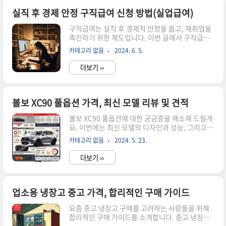
3문항으로 섭취 가능/불가 체크 → 레몬즙 유통기
한 확인 방법레몬즙은 제품(100% 착즙/NFC/농
실직 후 경제 안정 구직급여 신청 방법(실업급여)
축/레몬주스 음료 등)과 보관 상태에 따라 “안전하
구직급여는 실직 후 경제적 안정을 돕고, 재취업을
게 먹을 수 있는 기간”이 달라요. 가장 정확한 기준
촉진하기 위한 제도입니다. 이번 글에서 구직급여
은 제품 라벨(유통기한/소비기한/개봉 후 보관 방
의 신청 방법, 지급 기준, 수급 조건 및 기간에 대해
법)입니다.1) 라벨 날짜 + 개봉 여부부터 확인 미개
카테고리 없음
2024. 6. 5.
알려 드리겠습니다. 신청하기 위한 조건, 신청방법
봉이면 라벨 기준으로 판단하고, 개봉했다면 “개봉
을 확인 하시고 실업급여를 놓치지 않기를 바랍니
후 보관” ..
더보기 ››
다. 구직급여 신청 방법 신청 대상: 고용보험에 가
입된 근로자 중 비자발적 실직자신청 절차:실직 후
14일 이내 고용센터 방문구직등록 및 구직급여 신
청서 제출수급 자격 인정 신청필요 서류:신분증이
볼보 XC90 풀옵션 가격, 최신 모델 리뷰 및 견적
직 확인서통장 사본 지급 기준 및 수급액 지급액: 평
볼보 XC90 풀옵션에 대한 궁금증을 해소해 드릴게
균 임금의 60%최소 지급액: 1일 60,120원 (2023
요. 이번에는 최신 모델의 디자인과 성능, 그리고
년 기준)최대 지급액: 1일 66,000원 (2023년 기
가격에 대해 자세히 알아보도록 하겠습니다. 볼보
준) 구직급여 수급 조건실직 전 18개월 동안 최소
카테고리 없음
2024. 5. 23.
XC90 풀옵션의 매력적인 특징과 견적을 받을 때 주
180일 이상 고용보험 가입비자발적 실직 (해고..
의해야 할 점까지 함께 살펴보겠습니다. 함께 즐겁
더보기 ››
고 유쾌한 시간 보내시길 바라며, 지금 바로 볼보
XC90 풀옵션의 매력에 푹 빠져보시죠! 볼보 XC90
풀옵션의 특징은?볼보 XC90 풀옵션은 최신 기술
과 럭셔리한 디자인이 결합된 차량으로, 운전자와
업소용 냉장고 중고 가격, 합리적인 구매 가이드
승객들에게 최고의 편안함을 선사합니다. 이 차량
요즘 중고 냉장고 구매를 고려하는 사람들을 위해
은 안전성, 성능, 편의성 측면에서 뛰어난 특징을
합리적인 구매 가이드를 소개합니다. 중고 냉장고
갖고 있습니다.안전성첫째, 안전성 측면에서 볼보