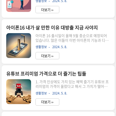
생활정보
2024. 5. 8.
겠습니다. 이 기술은 우리의 일상을 더욱 편리하게
란다를 보호해 줘요. 이는 베란다의 내구성을 높여
만들어주며, 안전하고 빠른 인증이 가능합니
주고 장기적으로 유지 보수 비용을 절감할 수..
더보기 ››
다. 모바일 신분증 소개 모바일 신분증은 전통적
인 신분증을 디지털 형태로 보관하고 사용할 수 있
는 기술입니다. 이를 통해 우리는 더 이상 신분증을
두고 다니지 않아도 되며, 스마트폰 하나로 모든 인
아이폰16 내가 살 만한 이유 대방출 지금 사야지
증을 할 수 있습니다. 모바일 신분증은 높은 보안 수
아이폰 16 출시일이 올해 9월 중순으로 예정되어
준을 보장하며, 개인 정보 유출 우려를 줄여줍니
있습니다. 많은 이들이 이번 아이폰의 기능과 디자
다. 또한, 모바일 신분증은 다양한 서비스에서 활
인에 대한 기대를 가지고 있습니다. 아이폰은 전 세
용할 수 있습니다. 은행 업무, 온라인 쇼핑, 대중교
생활정보
2024. 5. 8.
계적으로 많은 사람들에게 사랑받는 스마트폰 브랜
통 이용 등 다양한 분야에서 모바일 신분증을 통해
드로, 새로운 모델이 출시되면 항상 큰 관심을 받습
간편하고 빠..
더보기 ››
니다. 이번 아이폰 16은 어떤 점에서 특별하며 왜
구매할 가치가 있는지 알아보겠습니다. 1. 혁신
적인 기술과 성능 아이폰16은 최신 기술과 높은 성
능을 갖추고 있습니다. 애플은 매번 새로운 아이폰
유튜브 프리미엄 가격으로 더 즐기는 팁들
을 출시할 때마다 이전 모델보다 더 뛰어난 기술을
1. 가격 인상에도 가치 있는 혜택 즐기기 유튜브 프
적용하여 사용자들에게 혁신적인 경험을 제공합니
리미엄의 가격이 올랐다고 해서 그 가치가 떨어진
다. 즉, 아이폰 16은 더 빠른 프로세서, 더 큰 저장
다는 것은 아닙니다. 여전히 광고 없는 영상 시청,
용량, 더 향상된 카메라 등의 기술 향상이 기대됩니
생활정보
2024. 5. 8.
오프라인 재생, 백그라운드 재생 등 다양한 혜택을
다. 이러한 혁신적인 기술과 성능은 아이폰 16을 구
누릴 수 있습니다. 더불어 유튜브 오리지널 콘텐츠
매할 가..
더보기 ››
도 시청할 수 있어 가격 이상의 가치를 느낄 수 있습
니다. 또한, 유튜브 프리미엄 회원은 YouTube
Music 및 YouTube Kids 앱을 포함한 다른 유튜