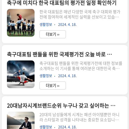
기관에서 제공하는 일정 금액 이하의 자금을 신속
축구에 미치다 한국 대표팀의 평가전 일정 확인하기
하게 마련할 수 있는 혜택을 제공합니다. 이 대출 상
한국 대표팀은 매년 다양한 국제 축구 대회와 평가
품은 급박한 상황에서 금전적인 지원이 필요한 고
전에 참여하여 세계적인 실력을 선보이고 있습니
객들에게 큰 도움을 줄 수 있으며, 이자 부담을 최소
다. 축구 팬들은 대표팀의 일정을 주시하며 선수들
화하여 부담 없이 자금을 지원받을 수 있습니다. 카
생활정보
2024. 4. 18.
의 활약을 응원하고 관심을 가지고 있습니다. 이번
카오뱅크 비상금대출은 일반적으로 금융기관에서
글에서는 한국 대표팀의 평가전 일정에 대해 자세
제공하는 기타 대출 상품과는 달리 긴급 상..
더보기 ››
히 알아보고, 팬들에게 도움이 될 정보를 제공하려
고 합니다. 한국 대표팀 평가전 일정 한국 대표팀은
매년 다양한 국제 축구 대회와 평가전에 참여하여
세계적인 실력을 선보이고 있습니다. 평가전은 대
축구대표팀 팬들을 위한 국제평가전 오늘 바로 구독하세요
회에 참여하기 전 팀의 실력을 평가하고 발전시키
축구대표팀 팬들을 위한 국제평가전에 대한 정보를
기 위해 진행되며, 다양한 국가 대표팀과의 경기를
소개하는 이 기사를 통해 여러분은 대한민국 축구
통해 경험을 쌓을 수 있는 소중한 기회이기도 합니
대표팀의 최신 소식과 다가오는 국제평가전 일정,
다. 한국 대표팀의 평가전 일정은 매년 변동되며,
생활정보
2024. 4. 18.
선수들의 컨디션 등 다양한 정보를 얻을 수 있습니
팬들은 이를 통해 팀의 활약을 주시하고 응원할 수
다. 또한 구독을 통해 최신 소식을 받아보고 팬으로
있습니다. 대표팀의 평가전 일정은 ..
더보기 ››
서의 즐거움을 더욱 공유할 수 있는 기회도 얻을 수
있습니다. 함께 축구대표팀을 응원하고 지지하는
팬들을 위한 소중한 정보를 전달하는 이 기사를 통
해 새로운 지식과 즐거움을 만나보세요! 대한민국
20대남자시계브랜드순위 누구나 갖고 싶어하는 스타일
축구대표팀 소식 대한민국 축구대표팀은 국제축구
20대의 남성들에게 시계는 패션 아이템뿐만 아니
연맹(FIFA)에서 인정하는 대한민국을 대표하는 축
라 스타일과 성격을 나타내는 중요한 요소입니다.
구 국가대표팀입니다. 최근 대한민국 축구대표팀
이번 글에서는 20대 남자들이 가장 선호하는 시계
은 세계적인 대회인 월드컵을 비롯한 다양한 국제
생활정보
2024. 4. 18.