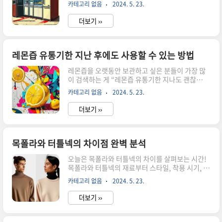
를 구매할 때 고려해야 할 가격 비교 전략, 신뢰할
XC90 풀옵션은 최첨단 안전 기술을 채택하여 운전
카테고리 없음
2024. 5. 23.
수 있는 판매처 찾는 방법, 중고 제품 상태 확인 방
중의 위험을 최소화합니다. 충돌 회피 시스템, 차선
법, 그리고 가격 대비 성능 평가하는 방법에 대해 알
이탈 경보 시..
더보기 ››
아봅시다. 중고 냉장고 구매를 고려 중이라면 이 가
이드를 통해 즐거운 쇼핑 경험을 즐기세요! 가격 비
교를 통한 중고 냉장고 구매 전략중고 냉장고를 구
매할 때, 다양한 옵션을 고려해야 합니다. 먼저, 비
레몬즙 유통기한 지난 후에도 사용할 수 있는 방법
슷한 모델의 중고 냉장고들을 여러 판매처에서 비
레몬즙을 오랫동안 보관하고 싶은 분들이 가장 많
교해 보세요. 가격 차이가 상당할 수 있어요! 어떤
이 검색하는 게 “레몬즙 유통기한 지나도 괜찮
곳은 할인 행사를 하고 있을 수도 있고, 다른 곳은
나?”, “유통기한 지난 레몬즙 활용”이에요. 핵심은
품질이 높아서 더 비싸게 책정되어 있을 수도 있어
카테고리 없음
2024. 5. 23.
간단합니다. 섭취는 애매하면 피하고, 상태가 불안
요. 따라서, 여러 판매처를 방문하고 가격을 비교해
하면 청소/탈취 같은 비섭취 활용로 돌리는 게 안전
보는 것이 ..
더보기 ››
해요. 아래에서 먹기/활용/폐기를 빠르게 정리해드
릴게요.🍋 3문항으로 바로 결론내 레몬즙, 지금 상
태로 섭취 가능/주의/폐기 중 어디인지 3문항으로
확인하세요. 3문항으로 섭취 가능/불가 체크 → 레
목폴라와 터틀넥의 차이점 완벽 분석
몬즙의 유통기한 연장을 위한 방법 레몬즙은 맛과
오늘은 목폴라와 터틀넥의 차이를 살펴보는 시간!
영양을 유지하기 위해 올바르게 보관하는 것이 중
목폴라와 터틀넥의 재료부터 스타일, 착용 시기, 그
요합니다. 레몬즙은 냉장고에 보관하면 신선함을
리고 어울리는 아이템까지 완벽 분석해볼 텐데, 이
비교적 오래 유지할 수 있어요. 더 오래 보관하고 싶
카테고리 없음
2024. 5. 23.
둘 사이에는 정말 많은 것들이 숨어있답니다. 그들
다면 얼음 트레이에 소분 냉동한 뒤 밀봉해두면 “활
의 비밀을 파헤치는 재미로 가득한 여정, 함께 떠나
용”이 훨씬 쉬워집니다...
더보기 ››
볼까요? 함께 읽으면서 웃음이 절로 나오는 즐거운
시간이 될 거예요. 함께 출발해봅시다! 목폴라와 터
틀넥의 재료 비교목폴라와 터틀넥의 재료를 비교해