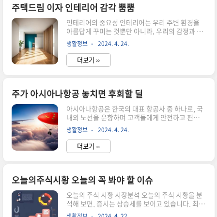
브 앱을 광고 없이 이용할 수 있어 훨씬 더 편리한
주택드림 이자 인테리어 감각 뿜뿜
사용자 경험을 누릴 수 있습니다. 따라서 가격이 올
인테리어의 중요성 인테리어는 우리 주변 환경을
랐다고 해서 유튜브 프리미엄을 포기할 필요는 없
아름답게 꾸미는 것뿐만 아니라, 우리의 감정과 삶
습니다. 더불어, 유튜브 프리미엄 회원은
의 질에도 큰 영향을 미칩니다. 집이나 사무실, 상
YouTube Premium 멤버십 혜택을 구독 중지하
생활정보
2024. 4. 24.
업 공간 등의 인테리어는 그곳에서 보내는 시간을
거나 취소하기 전 6개월 동안 사용할 수 ..
더 편안하고 즐겁게 만들어줄 뿐만 아니라, 창의성
더보기 ››
과 집중력을 촉진해주기도 합니다. 한국인들은 전
통적인 한옥에서부터 현대적이고 세련된 인테리어
디자인까지 다양한 스타일을 선호하며, 각자의 취
향과 개성을 반영한 인테리어로 자신을 표현하는
주가 아시아나항공 놓치면 후회할 딜
것을 즐깁니다. 인테리어는 주거 공간 뿐만 아니라
아시아나항공은 한국의 대표 항공사 중 하나로, 국
상업 공간에서도 중요한 역할을 합니다. 매장이나
내외 노선을 운항하며 고객들에게 안전하고 편안한
사무실의 인테리어는 고객들에게 브랜드 이미지를
여행을 제공하고 있습니다. 이 기사에서는 주가 아
전달하고, 편안한 분위기를 조성하여 손님들의 만
생활정보
2024. 4. 24.
시아나항공에 대해 알아보고, 놓치면 후회할 딜에
족도를 높이는 데 도움을 줍니다. 특히 한국의 카페
대해 소개하겠습니다. 아시아나항공의 주가 변동
문화는 인테리어와 밀접한 관련이 있어, 고..
더보기 ››
에 영향을 미치는 요인들과 향후 전망에 대해 알아
보고, 투자자들이 이를 어떻게 활용할 수 있는지에
대해 알아보겠습니다. 아시아나항공 주가 분석 아
시아나항공의 주가는 항공업계의 경기, 경쟁사와
오늘의주식시황 오늘의 꼭 봐야 할 이슈
의 비교, 그리고 글로벌 경제 상황 등 여러 요인에
오늘의 주식 시황 시장분석 오늘의 주식 시황을 분
의해 영향을 받습니다. 최근 몇 년간 항공업계는 코
석해 보면, 증시는 상승세를 보이고 있습니다. 최근
로나19의 영향으로 큰 타격을 입었으며, 이는 아시
기업 실적이 호조를 보이면서 투자 심리가 양호해
아나항공의 주가에도 영향을 미쳤습니다. 그러나
생활정보
2024. 4. 22.