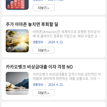
졌습니다. 미국 시장의 영향을 받는 한국 주식 시장
백신 보급이 확대되면서 항공업계의 회복이 예상되
도 안정적인 모습을 보여주고 있습니다. 개별 종목
고 있어, 아시아나항공 주가에도 긍정적인..
더보기 ››
개별 종목 분석에서는 IT 기업들이 강세를 보이고
있습니다. 특히 인공지능과 빅데이터 기술을 활용
한 기업들이 주목받고 있어, 해당 종목들의 주가 상
승이 예상됩니다. 또한 바이오 기업들도 코로나19
주가 아마존 놓치면 후회할 딜
관련 뉴스에 따른 주가 변동이 크게 일어나고 있습
아마존(Amazon)은 세계적으로 유명한 전자상거
니다. 전망 앞으로의 전망을 보면, 미국의 경기 회
래 및 클라우드 컴퓨팅 기업으로, 매년 수많은 소비
복과 이에 따른 국제 시장의 변화가 한국 주식 시장
자들이 다양한 상품과 서비스를 이용하고 있습니
에도 영향을 미칠 것으로 예상됩니다. 따라서 향후
생활정보
2024. 4. 22.
다. 특히 최근 코로나19 팬데믹으로 인해 온라인 쇼
주식 투자에 대한 계획을 세우는 데에는 신중한 분
핑이 더욱 중요해지면서 아마존의 주가는 빠르게
석이 필요할 것입니다...
더보기 ››
상승하고 있습니다. 이에 따라 주가 아마존에 대한
정보 및 투자 기회에 대해 알아보고자 하는 사람들
이 많아지고 있습니다. 본 글에서는 주가 아마존에
대한 정보와 놓치지 말아야 할 딜에 대해 알아보겠
카카오뱅크 비상금대출 이자 걱정 NO
습니다. 아마존의 주가 상황 아마존의 주가는 최근
카카오뱅크 비상금대출은 갑작스러운 금전적인 어
몇 년간 꾸준한 성장을 보여주고 있습니다. 특히 코
려움에 대비하여 마련하는 대출 상품으로, 이자 걱
로나19 이후 온라인 쇼핑 산업의 성장으로 아마존
정 없이 신속하게 자금을 마련할 수 있는 혜택을 제
의 주가는 더욱 상승하고 있습니다. 2021년 현재
생활정보
2024. 4. 22.
공합니다. 이 글에서는 카카오뱅크 비상금대출에
아마존의 주가는 역대 최고치를 기록하고 있으며,
대해 자세히 알아보고, 신청 방법 및 활용 방안에 대
전망도 밝습니다. 따라서 ..
더보기 ››
해 알려드리겠습니다. 카카오뱅크 비상금대출 안
내 카카오뱅크 비상금대출은 갑작스러운 경제적인
어려움에 대비하여 마련하는 대출 상품으로, 금융