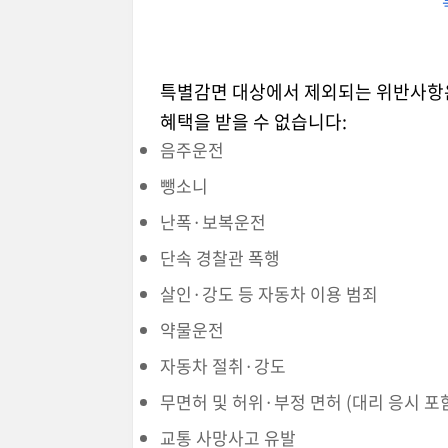
특별감면 대상에서 제외되는 위반사항은
혜택을 받을 수 없습니다:
음주운전
뺑소니
난폭·보복운전
단속 경찰관 폭행
살인·강도 등 자동차 이용 범죄
약물운전
자동차 절취·강도
무면허 및 허위·부정 면허 (대리 응시 포
교통 사망사고 유발